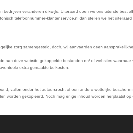
Telefoon
 bedrijven veranderen dikwijls. Uiteraard doen we ons uiterste best al
lefonisch telefoonnummer-klantenservice.nl dan stellen we het uiteraard
elijke zorg samengesteld, doch, wij aanvaarden geen aansprakelijkhe
op de aan deze website gekoppelde bestanden en/ of websites waarnaar
eventuele extra gemaakte belkosten.
ond, vallen onder het auteursrecht of een andere wettelijke bescherm
den worden gekopieerd. Noch mag enige inhoud worden herplaatst op 