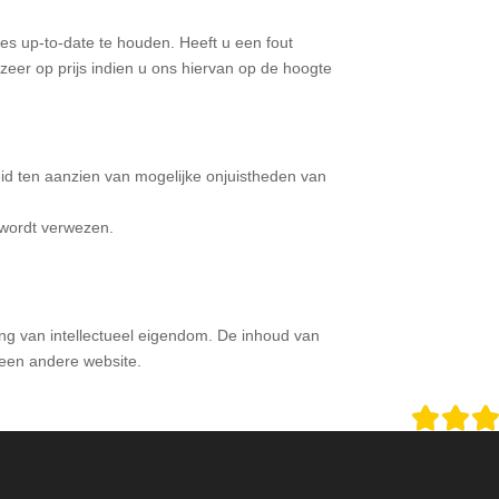
nummer Klantenservice
Contact
les up-to-date te houden. Heeft u een fout
 zeer op prijs indien u ons hiervan op de hoogte
id ten aanzien van mogelijke onjuistheden van
 wordt verwezen.
ing van intellectueel eigendom. De inhoud van
een andere website.