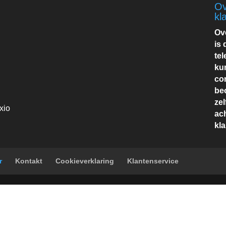
Ov
kl
Ov
is
te
ku
co
be
ze
xio
ac
kla
r
Kontakt
Cookieverklaring
Klantenservice