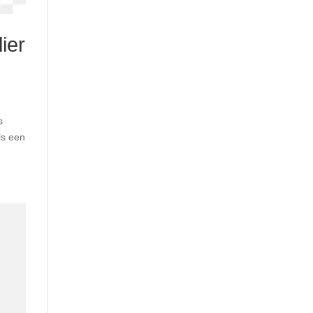
ier
s
ls een